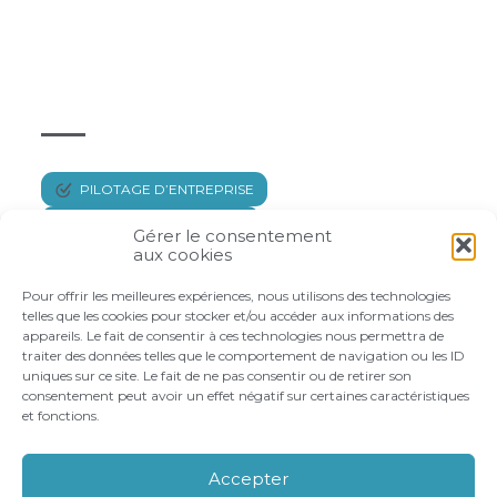
Découvrez nos autres
services en ligne
pour la
gestion de votre activité.
PILOTAGE D’ENTREPRISE
GESTION AU QUOTIDIEN
Gérer le consentement
aux cookies
CRÉATION D’ENTREPRISE
Pour offrir les meilleures expériences, nous utilisons des technologies
telles que les cookies pour stocker et/ou accéder aux informations des
appareils. Le fait de consentir à ces technologies nous permettra de
traiter des données telles que le comportement de navigation ou les ID
uniques sur ce site. Le fait de ne pas consentir ou de retirer son
consentement peut avoir un effet négatif sur certaines caractéristiques
et fonctions.
Footer
LE CABINET
VOS BESOINS
Principale
NOS ACCOMPAGNEMENTS
RECRUTEMENT
Accepter