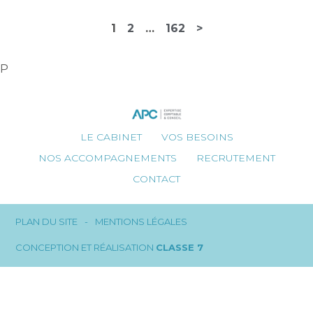
Navigation
1
2
…
162
>
actualités
P
Footer
LE CABINET
VOS BESOINS
Principale
NOS ACCOMPAGNEMENTS
RECRUTEMENT
CONTACT
Footer
PLAN DU SITE
MENTIONS LÉGALES
CONCEPTION ET RÉALISATION
CLASSE 7