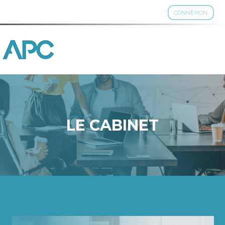
CONNEXION
Aller
au
contenu
LE CABINET