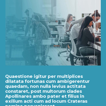
Quaestione igitur per multiplices
dilatata fortunas cum ambigerentur
quaedam, non nulla levius actitata
constaret, post multorum clades
Apollinares ambo pater et filius in
exilium acti cum ad locum Crateras