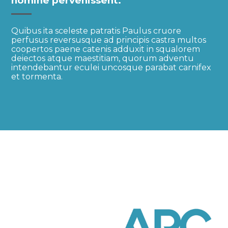
nomine pervenissent.
Quibus ita sceleste patratis Paulus cruore
perfusus reversusque ad principis castra multos
coopertos paene catenis adduxit in squalorem
deiectos atque maestitiam, quorum adventu
intendebantur eculei uncosque parabat carnifex
et tormenta.