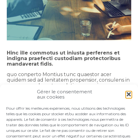
Hinc ille commotus ut iniusta perferens et
indigna praefecti custodiam protectoribus
mandaverat fidis.
quo conperto Montius tunc quaestor acer
quidem sed ad lenitatem propensior, consulens in
commune advocatos palatinarum primos
scholarum adlocutus est mollius docens nec
Gérer le consentement
decere haec fieri nec prodesse addensque vocis
aux cookies
obiurgatorio sonu quod si id placeret, post statuas
Constantii deiectas super adimenda vita praefecto
Pour offrir les meilleures expériences, nous utilisons des technologies
conveniet securius cogitari.
telles que les cookies pour stocker et/ou accéder aux informations des
appareils. Le fait de consentir à ces technologies nous permettra de
traiter des données telles que le comportement de navigation ou les ID
uniques sur ce site. Le fait de ne pas consentir ou de retirer son
consentement peut avoir un effet négatif sur certaines caractéristiques