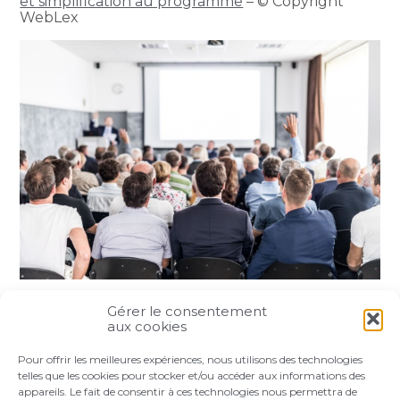
et simplification au programme
– © Copyright
WebLex
Gérer le consentement
Partager :
aux cookies
Pour offrir les meilleures expériences, nous utilisons des technologies
FaceBook
Twitter
LinkedIn
telles que les cookies pour stocker et/ou accéder aux informations des
appareils. Le fait de consentir à ces technologies nous permettra de