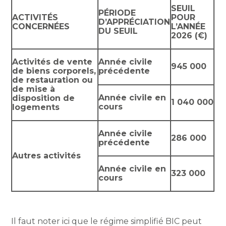
SEUIL
PÉRIODE
ACTIVITÉS
POUR
D’APPRÉCIATION
CONCERNÉES
L’ANNÉE
DU SEUIL
2026 (€)
Activités de vente
Année civile
945 000
de biens corporels,
précédente
de restauration ou
de mise à
Année civile en
disposition de
1 040 000
cours
logements
Année civile
286 000
précédente
Autres activités
Année civile en
323 000
cours
Il faut noter ici que le régime simplifié BIC peut