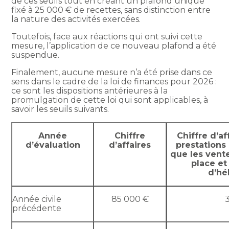
de ces seuils tout en créant un plafond unique
fixé à 25 000 € de recettes, sans distinction entre
la nature des activités exercées.
Toutefois, face aux réactions qui ont suivi cette
mesure, l’application de ce nouveau plafond a été
suspendue.
Finalement, aucune mesure n’a été prise dans ce
sens dans le cadre de la loi de finances pour 2026 :
ce sont les dispositions antérieures à la
promulgation de cette loi qui sont applicables, à
savoir les seuils suivants.
Année
Chiffre
Chiffre d’af
d’évaluation
d’affaires
prestations
que les vent
place et
d’h
Année civile
85 000 €
précédente