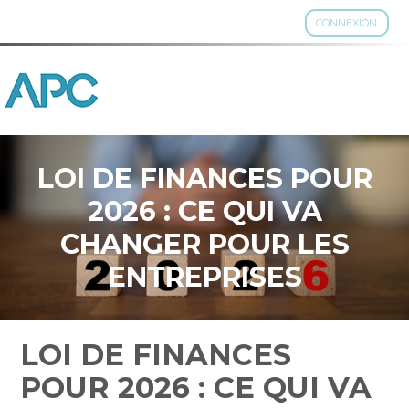
CONNEXION
Aller
au
contenu
LOI DE FINANCES POUR
2026 : CE QUI VA
CHANGER POUR LES
ENTREPRISES
LOI DE FINANCES
POUR 2026 : CE QUI VA