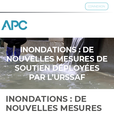
CONNEXION
Aller
au
contenu
INONDATIONS : DE
NOUVELLES MESURES DE
SOUTIEN DÉPLOYÉES
PAR L’URSSAF
INONDATIONS : DE
NOUVELLES MESURES