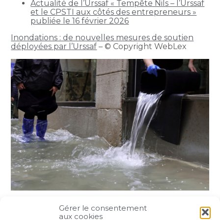
Actualité de l’Urssaf « Tempête Nils – l’Urssaf
et le CPSTI aux côtés des entrepreneurs »
publiée le 16 février 2026
Inondations : de nouvelles mesures de soutien
déployées par l’Urssaf
– © Copyright WebLex
Gérer le consentement
Partager :
aux cookies