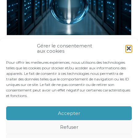
Gérer le consentement
Partager :
aux cookies
Pour offrir les meilleures expériences, nous utilisons des technologies
FaceBook
Twitter
LinkedIn
telles que les cookies pour stocker et/ou accéder aux informations des
appareils. Le fait de consentir à ces technologies nous permettra de
traiter des données telles que le comportement de navigation ou les ID
uniques sur ce site. Le fait de ne pas consentir ou de retirer son
consentement peut avoir un effet négatif sur certaines caractéristiques
et fonctions.
Footer
LE CABINET
VOS BESOINS
Principale
NOS ACCOMPAGNEMENTS
RECRUTEMENT
Accepter
CONTACT
Refuser