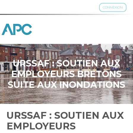
CONNEXION
Aller
au
contenu
URSSAF : SOUTIEN AUX
EMPLOYEURS BRETONS
SUITE AUX INONDATIONS
URSSAF : SOUTIEN AUX
EMPLOYEURS