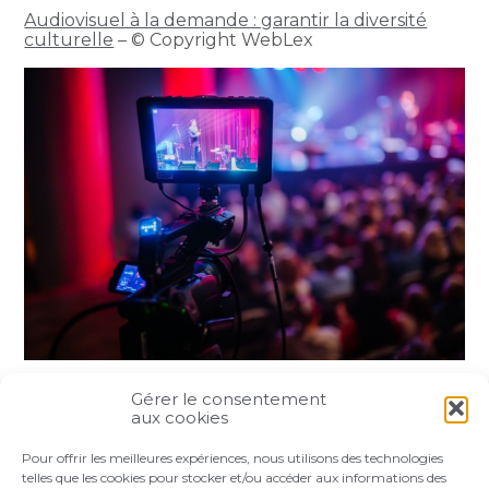
Audiovisuel à la demande : garantir la diversité
culturelle
– © Copyright WebLex
Gérer le consentement
Partager :
aux cookies
Pour offrir les meilleures expériences, nous utilisons des technologies
FaceBook
Twitter
LinkedIn
telles que les cookies pour stocker et/ou accéder aux informations des