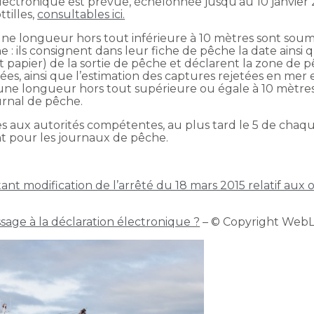
 électronique est prévue, échelonnée jusqu’au 10 janvier
tilles,
consultables ici.
une longueur hors tout inférieure à 10 mètres sont soumi
he : ils consignent dans leur fiche de pêche la date ainsi
 papier) de la sortie de pêche et déclarent la zone de pêc
es, ainsi que l’estimation des captures rejetées en mer
une longueur hors tout supérieure ou égale à 10 mètres,
ournal de pêche.
es aux autorités compétentes, au plus tard le 5 de chaq
t pour les journaux de pêche.
t modification de l’arrêté du 18 mars 2015 relatif aux o
ssage à la déclaration électronique ?
– © Copyright Web