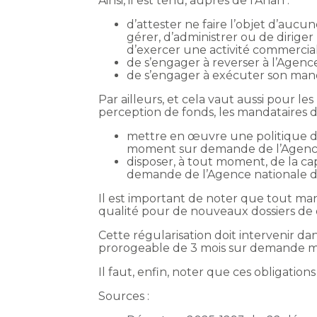
Ainsi, il est tenu, auprès de l’Anah :
d’attester ne faire l’objet d’aucu
gérer, d’administrer ou de diriger
d’exercer une activité commercial
de s’engager à reverser à l’Agen
de s’engager à exécuter son mand
Par ailleurs, et cela vaut aussi pour 
perception de fonds, les mandataires d
mettre en œuvre une politique de c
moment sur demande de l’Agence n
disposer, à tout moment, de la ca
demande de l’Agence nationale de
Il est important de noter que tout man
qualité pour de nouveaux dossiers de 
Cette régularisation doit intervenir dan
prorogeable de 3 mois sur demande moti
Il faut, enfin, noter que ces obligatio
Sources :