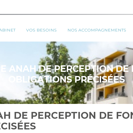
ipal
ABINET
VOS BESOINS
NOS ACCOMPAGNEMENTS
 ANAH DE PERCEPTION DE 
OBLIGATIONS PRÉCISÉES
H DE PERCEPTION DE FON
CISÉES