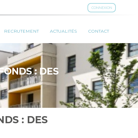
CONNEXION
RECRUTEMENT
ACTUALITÉS
CONTACT
FONDS : DES
DS : DES