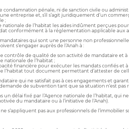
ne condamnation pénale, ni de sanction civile ou administr
 une entreprise et, s’il s’agit juridiquement d’un commerç
e ;
ce nationale de l’habitat les aides indûment perçues po
at conformément à la réglementation applicable aux ai
les mandataires qui sont une personne non professionnel
oivent s’engager auprès de l’Anah à :
ontrôle de qualité de son activité de mandataire et à en
ationale de l’habitat ;
pacité financière pour exécuter les mandats confiés et 
 l’habitat tout document permettant d’attester de celle
dataire qui ne satisfait pas à ces engagements et garant
demande de subvention tant que sa situation n’est pas r
s un délai fixé par l’Agence nationale de l’habitat, qui n
vée du mandataire ou à l’initiative de l’Anah).
ns ne s’appliquent pas aux professionnels de l’immobilier 