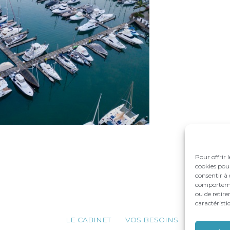
Pour offrir 
cookies pour
consentir à 
comportement
ou de retire
caractéristi
Footer
LE CABINET
VOS BESOINS
NOS ACC
Principale