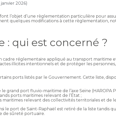
 janvier 2026)
s font l’objet d’une règlementation particulière pour assur
nt quelques modifications à cette règlementation, n
e : qui est concerné ?
n cadre réglementaire appliqué au transport maritime et
 actes illicites intentionnels et de protéger les personnes
ertains ports listés par le Gouvernement. Cette liste, disp
le grand port fluvio-maritime de l’axe Seine (HAROPA PO
nds ports maritimes relevant de l’État ;
s maritimes relevant des collectivités territoriales et d
nsi le port de Saint-Raphaël est retiré de la liste tandis q
 de sûreté portuaire.