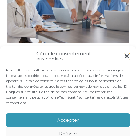
Gérer le consentement
Partager :
aux cookies
Pour offrir les meilleures expériences, nous utilisons des technologies
FaceBook
Twitter
LinkedIn
telles que les cookies pour stocker et/ou accéder aux informations des
appareils. Le fait de consentir à ces technologies nous permettra de
traiter des données telles que le comportement de navigation ou les ID
uniques sur ce site. Le fait de ne pas consentir ou de retirer son
consentement peut avoir un effet négatif sur certaines caractéristiques
et fonctions.
Footer
LE CABINET
VOS BESOINS
Principale
NOS ACCOMPAGNEMENTS
RECRUTEMENT
Accepter
CONTACT
Refuser