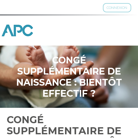
CONNEXION
Aller
au
contenu
CONGÉ
SUPPLÉMENTAIRE DE
NAISSANCE : BIENTÔT
EFFECTIF ?
CONGÉ
SUPPLÉMENTAIRE DE