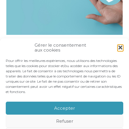
Gérer le consentement
Partager :
aux cookies
Pour offrir les meilleures expériences, nous utilisons des technologies
FaceBook
Twitter
LinkedIn
telles que les cookies pour stocker et/ou accéder aux informations des
appareils. Le fait de consentir à ces technologies nous permettra de
traiter des données telles que le comportement de navigation ou les ID
uniques sur ce site. Le fait de ne pas consentir ou de retirer son
consentement peut avoir un effet négatif sur certaines caractéristiques
et fonctions.
Footer
LE CABINET
VOS BESOINS
Principale
NOS ACCOMPAGNEMENTS
RECRUTEMENT
Accepter
CONTACT
Refuser