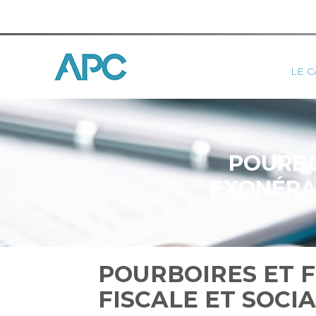
Princ
LE C
Aller
au
contenu
POURBO
EXONÉRAT
POURBOIRES ET F
FISCALE ET SOCIA