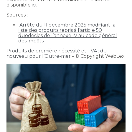
disponible
ici
.
Sources :
Arrêté du 11 décembre 2025 modifiant la
liste des produits repris à l’article 50
duodecies de l’annexe IV au code général
des impôts
Produits de première nécessité et TVA : du
nouveau pour l’Outre-mer
– © Copyright WebLex