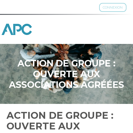
CONNEXION
Aller
au
contenu
ACTION DE GROUPE :
OUVERTE AUX
ASSOCIATIONS AGRÉÉES
ACTION DE GROUPE :
OUVERTE AUX