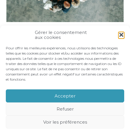
Gérer le consentement
Partager :
aux cookies
Pour offrir les meilleures expériences, nous utilisons des technologies
FaceBook
Twitter
LinkedIn
telles que les cookies pour stocker et/ou accéder aux informations des
appareils. Le fait de consentir à ces technologies nous permettra de
traiter des données telles que le comportement de navigation ou les ID
uniques sur ce site. Le fait de ne pas consentir ou de retirer son
consentement peut avoir un effet négatif sur certaines caractéristiques
et fonctions.
Footer
LE CABINET
VOS BESOINS
Principale
NOS ACCOMPAGNEMENTS
RECRUTEMENT
Accepter
CONTACT
Refuser
Footer
PLAN DU SITE
MENTIONS LÉGALES
Voir les préférences