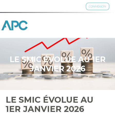
CONNEXION
Aller
au
contenu
LE SMIC ÉVOLUE AU 1ER
JANVIER 2026
LE SMIC ÉVOLUE AU
1ER JANVIER 2026