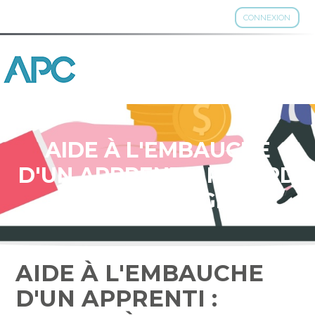
CONNEXION
Aller
au
contenu
AIDE À L'EMBAUCHE
D'UN APPRENTI : RETARD
À L'ALLUMAGE ?
AIDE À L'EMBAUCHE
D'UN APPRENTI :