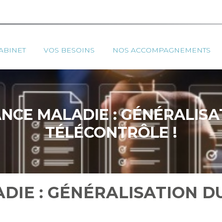
ipal
ABINET
VOS BESOINS
NOS ACCOMPAGNEMENTS
NCE MALADIE : GÉNÉRALISA
TÉLÉCONTRÔLE !
DIE : GÉNÉRALISATION D