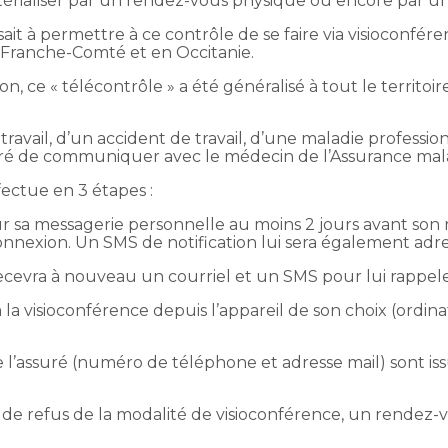
atérialiser par un rendez-vous physique ou encore par u
it à permettre à ce contrôle de se faire via visioconfére
Franche-Comté et en Occitanie.
n, ce « télécontrôle » a été généralisé à tout le territo
 travail, d’un accident de travail, d’une maladie profess
assuré de communiquer avec le médecin de l’Assurance mal
fectue en 3 étapes :
sur sa messagerie personnelle au moins 2 jours avant son
connexion. Un SMS de notification lui sera également adre
é recevra à nouveau un courriel et un SMS pour lui rappel
 à la visioconférence depuis l’appareil de son choix (ordi
 l’assuré (numéro de téléphone et adresse mail) sont i
 de refus de la modalité de visioconférence, un rendez-v