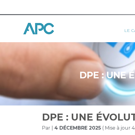
Princ
LE C
Aller
au
contenu
DPE : UNE
DPE : UNE ÉVOL
Par
|
4 DÉCEMBRE 2025
( Mise à jour