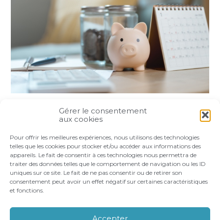
Gérer le consentement
Partager :
aux cookies
Pour offrir les meilleures expériences, nous utilisons des technologies
FaceBook
Twitter
LinkedIn
telles que les cookies pour stocker et/ou accéder aux informations des
appareils. Le fait de consentir à ces technologies nous permettra de
traiter des données telles que le comportement de navigation ou les ID
uniques sur ce site. Le fait de ne pas consentir ou de retirer son
consentement peut avoir un effet négatif sur certaines caractéristiques
et fonctions.
Footer
LE CABINET
VOS BESOINS
Principale
NOS ACCOMPAGNEMENTS
RECRUTEMENT
Accepter