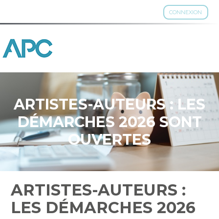
CONNEXION
Aller
au
contenu
ARTISTES-AUTEURS : LES
DÉMARCHES 2026 SONT
OUVERTES
ARTISTES-AUTEURS :
LES DÉMARCHES 2026