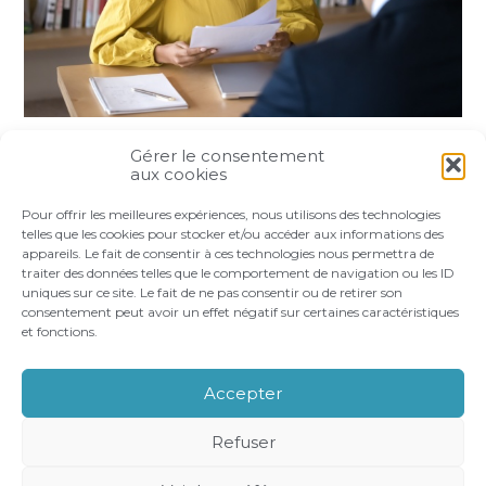
Gérer le consentement
Partager :
aux cookies
Pour offrir les meilleures expériences, nous utilisons des technologies
FaceBook
Twitter
LinkedIn
telles que les cookies pour stocker et/ou accéder aux informations des
appareils. Le fait de consentir à ces technologies nous permettra de
traiter des données telles que le comportement de navigation ou les ID
uniques sur ce site. Le fait de ne pas consentir ou de retirer son
consentement peut avoir un effet négatif sur certaines caractéristiques
et fonctions.
Footer
LE CABINET
VOS BESOINS
Principale
NOS ACCOMPAGNEMENTS
RECRUTEMENT
Accepter
CONTACT
Refuser