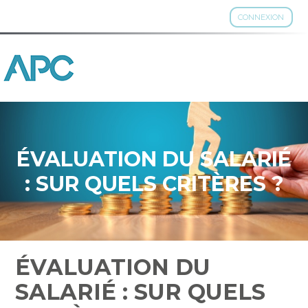
CONNEXION
Aller
au
contenu
ÉVALUATION DU SALARIÉ
: SUR QUELS CRITÈRES ?
ÉVALUATION DU
SALARIÉ : SUR QUELS