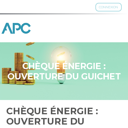
CONNEXION
Aller
au
contenu
CHÈQUE ÉNERGIE :
OUVERTURE DU GUICHET
CHÈQUE ÉNERGIE :
OUVERTURE DU