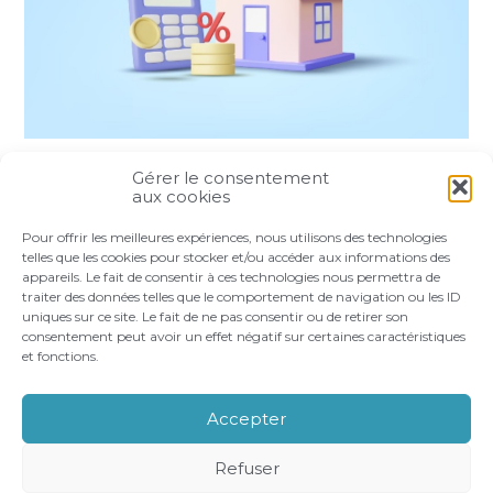
Gérer le consentement
Partager :
aux cookies
Pour offrir les meilleures expériences, nous utilisons des technologies
FaceBook
Twitter
LinkedIn
telles que les cookies pour stocker et/ou accéder aux informations des
appareils. Le fait de consentir à ces technologies nous permettra de
traiter des données telles que le comportement de navigation ou les ID
uniques sur ce site. Le fait de ne pas consentir ou de retirer son
consentement peut avoir un effet négatif sur certaines caractéristiques
et fonctions.
Footer
LE CABINET
VOS BESOINS
Principale
NOS ACCOMPAGNEMENTS
RECRUTEMENT
Accepter
CONTACT
Refuser