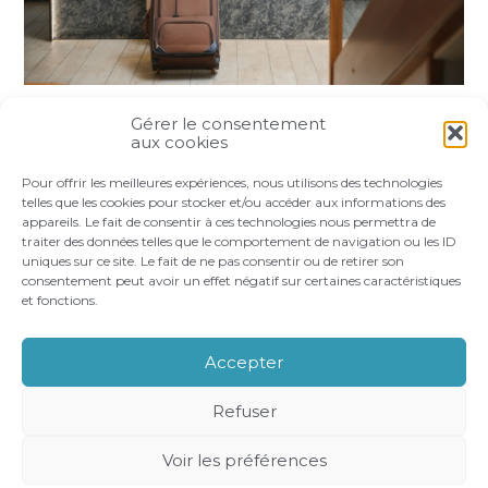
Gérer le consentement
Partager :
aux cookies
Pour offrir les meilleures expériences, nous utilisons des technologies
FaceBook
Twitter
LinkedIn
telles que les cookies pour stocker et/ou accéder aux informations des
appareils. Le fait de consentir à ces technologies nous permettra de
traiter des données telles que le comportement de navigation ou les ID
uniques sur ce site. Le fait de ne pas consentir ou de retirer son
consentement peut avoir un effet négatif sur certaines caractéristiques
et fonctions.
Footer
LE CABINET
VOS BESOINS
Principale
NOS ACCOMPAGNEMENTS
RECRUTEMENT
Accepter
CONTACT
Refuser
Footer
PLAN DU SITE
MENTIONS LÉGALES
Voir les préférences