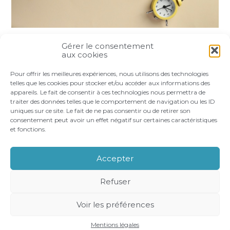
Gérer le consentement
Partager :
aux cookies
Pour offrir les meilleures expériences, nous utilisons des technologies
FaceBook
Twitter
LinkedIn
telles que les cookies pour stocker et/ou accéder aux informations des
appareils. Le fait de consentir à ces technologies nous permettra de
traiter des données telles que le comportement de navigation ou les ID
uniques sur ce site. Le fait de ne pas consentir ou de retirer son
consentement peut avoir un effet négatif sur certaines caractéristiques
et fonctions.
Footer
LE CABINET
VOS BESOINS
Principale
NOS ACCOMPAGNEMENTS
RECRUTEMENT
Accepter
CONTACT
Refuser
Footer
PLAN DU SITE
MENTIONS LÉGALES
Voir les préférences
CONCEPTION ET RÉALISATION
CLASSE 7
Mentions légales