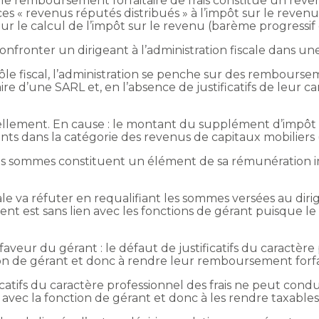
s, le remboursement forfaitaire de frais constitue un re
es « revenus réputés distribués » à l’impôt sur le revenu
ur le calcul de l’impôt sur le revenu (barème progressif
onfronter un dirigeant à l’administration fiscale dans une
ôle fiscal, l’administration se penche sur des rembourseme
e d’une SARL et, en l’absence de justificatifs de leur ca
iellement. En cause : le montant du supplément d’impôt 
nts dans la catégorie des revenus de capitaux mobilier
e ces sommes constituent un élément de sa rémunération 
le va réfuter en requalifiant les sommes versées au dir
ent est sans lien avec les fonctions de gérant puisque le 
faveur du gérant : le défaut de justificatifs du caractère p
ction de gérant et donc à rendre leur remboursement forfa
ificatifs du caractère professionnel des frais ne peut cond
 avec la fonction de gérant et donc à les rendre taxables