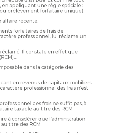
venu réputé distribué, Et comme tout
, en appliquant une règle spéciale :
 ou prélèvement forfaitaire unique).
 affaire récente.
nts forfaitaires de frais de
ractère professionnel, lui réclame un
réclamé. Il constate en effet que
s (RCM)…
imposable dans la catégorie des
igeant en revenus de capitaux mobiliers
caractère professionnel des frais n’est
rofessionnel des frais ne suffit pas, à
itaire taxable au titre des RCM.
uire à considérer que l’administration
 au titre des RCM.