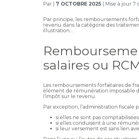
Par
|
7 OCTOBRE 2025
( Mise à jour 7
Par principe, les remboursements forfait
revenu dans la catégorie des traitements
illustration…
Remboursements 
salaires ou RC
Les remboursements forfaitaires de frai
élément de rémunération imposable dans 
l’impôt sur le revenu.
Par exception, l’administration fiscale
si elles ne sont pas comptabilis
si elles conduisent à une rémunér
si leur versement est sans lien av