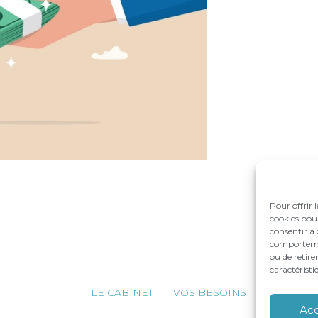
Pour offrir 
cookies pour
consentir à 
comportement
ou de retire
caractéristi
Footer
LE CABINET
VOS BESOINS
NOS ACC
Principale
Ac