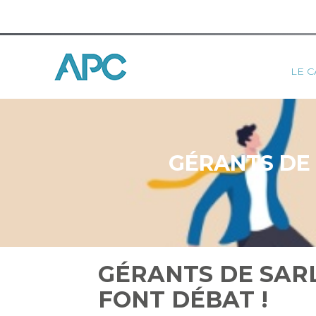
Princ
LE C
Aller
au
contenu
GÉRANTS DE
GÉRANTS DE SAR
FONT DÉBAT !