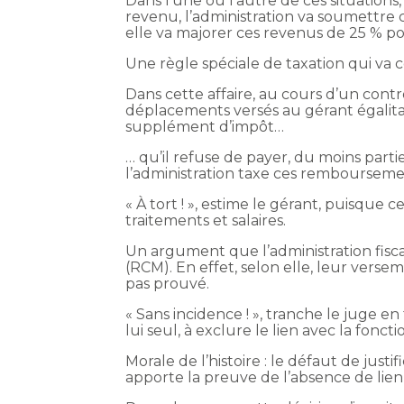
Dans l’une ou l’autre de ces situation
revenu, l’administration va soumettre c
elle va majorer ces revenus de 25 % po
Une règle spéciale de taxation qui va c
Dans cette affaire, au cours d’un contr
déplacements versés au gérant égalitair
supplément d’impôt…
… qu’il refuse de payer, du moins part
l’administration taxe ces rembourseme
« À tort ! », estime le gérant, puisqu
traitements et salaires.
Un argument que l’administration fisca
(RCM). En effet, selon elle, leur versem
pas prouvé.
« Sans incidence ! », tranche le juge en 
lui seul, à exclure le lien avec la fon
Morale de l’histoire : le défaut de just
apporte la preuve de l’absence de lien