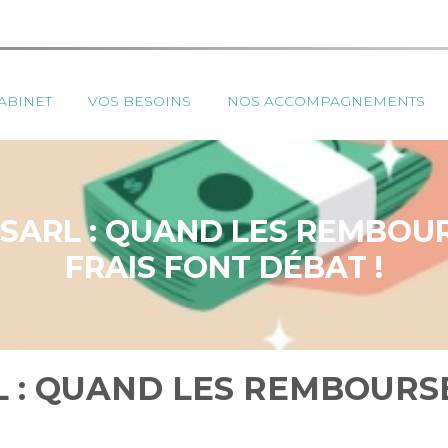
ipal
ABINET
VOS BESOINS
NOS ACCOMPAGNEMENTS
 SARL : QUAND LES REMBOU
FRAIS FONT DÉBAT !
L : QUAND LES REMBOURS