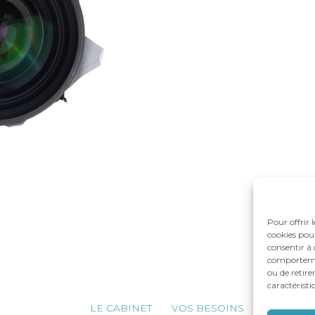
Pour offrir 
cookies pour
consentir à 
comportement
ou de retire
caractéristi
Footer
LE CABINET
VOS BESOINS
NOS ACC