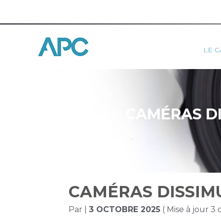
Princ
LE C
Aller
au
contenu
CAMÉRAS DI
CAMÉRAS DISSIMU
Par
|
3 OCTOBRE 2025
( Mise à jour 3