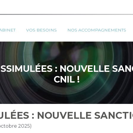
ipal
ABINET
VOS BESOINS
NOS ACCOMPAGNEMENTS
SSIMULÉES : NOUVELLE SAN
CNIL !
LÉES : NOUVELLE SANCTIO
 octobre 2025)