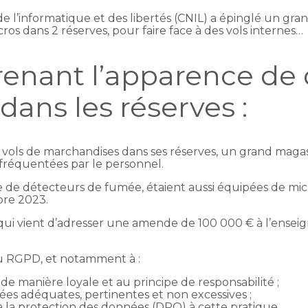
l’informatique et des libertés (CNIL) a épinglé un gran
ros dans 2 réserves, pour faire face à des vols internes…
enant l’apparence de 
ans les réserves :
 vols de marchandises dans ses réserves, un grand magas
fréquentées par le personnel.
 de détecteurs de fumée, étaient aussi équipées de micr
bre 2023.
ui vient d’adresser une amende de 100 000 € à l’enseign
u RGPD, et notamment à :
 de manière loyale et au principe de responsabilité ;
nées adéquates, pertinentes et non excessives ;
 à la protection des données (DPO) à cette pratique.