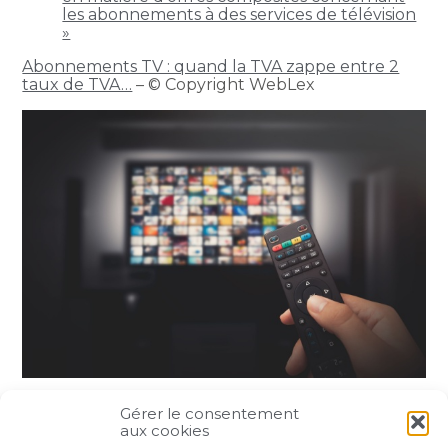
les abonnements à des services de télévision
»
Abonnements TV : quand la TVA zappe entre 2
taux de TVA…
– © Copyright WebLex
Gérer le consentement
Partager :
aux cookies