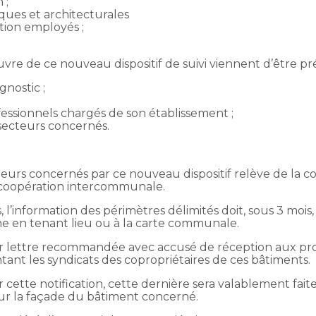
 ;
iques et architecturales
tion employés ;
re de ce nouveau dispositif de suivi viennent d’être pré
gnostic ;
essionnels chargés de son établissement ;
 secteurs concernés.
cteurs concernés par ce nouveau dispositif relève de la
e coopération intercommunale.
s, l’information des périmètres délimités doit, sous 3 moi
 en tenant lieu ou à la carte communale.
par lettre recommandée avec accusé de réception aux pro
tant les syndicats des copropriétaires de ces bâtiments.
cette notification, cette dernière sera valablement faite 
r la façade du bâtiment concerné.