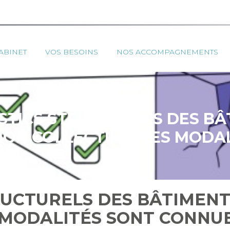
ipal
ABINET
VOS BESOINS
NOS ACCOMPAGNEMENTS
STICS STRUCTURELS DES BÂ
ION COLLECTIFS : LES MODA
CONNUES
RUCTURELS DES BÂTIMENT
S MODALITÉS SONT CONNU