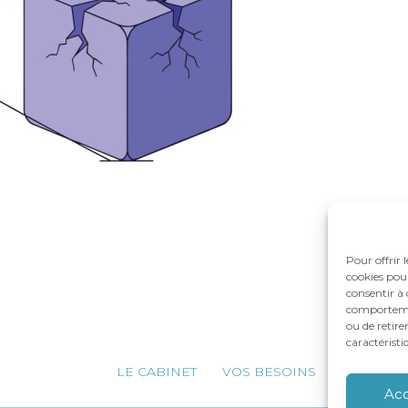
Pour offrir 
cookies pour
consentir à 
comportement
ou de retire
caractéristi
Footer
LE CABINET
VOS BESOINS
NOS ACC
Principale
Ac