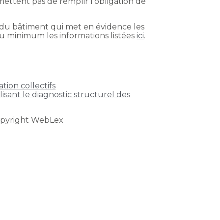
mettent pas de remplir l’obligation de
e du bâtiment qui met en évidence les
u minimum les informations listées
ici
.
tion collectifs
lisant le diagnostic structurel des
opyright WebLex