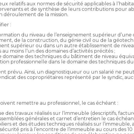
x relatifs aux normes de sécurité applicables à l’habitat
tervenants et de synthèse de leurs contributions pour a
n déroulement de la mission.
ier :
ormation du niveau de l’enseignement supérieur d’une d
ent, de la construction, du génie civil ou de la géotec
ent supérieur ou dans un autre établissement de niveau
au moins l’un des domaines d’activités précités ;
 le domaine des techniques du bâtiment de niveau équiva
cation professionnelle dans le domaine des techniques d
 prévu. Ainsi, un diagnostiqueur ou un salarié ne peu
yndicat des copropriétaires représenté par le syndic, auc
l
doivent remettre au professionnel, le cas échéant :
ue des travaux réalisés sur l’immeuble (descriptifs, factu
ssemblées générales et carnet d’entretien le cas échéant
liers et des études techniques réalisés sur l’immeuble, 
 sécurité pris à l’encontre de l’immeuble au cours des 10