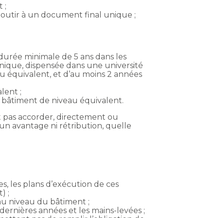
 ;
boutir à un document final unique ;
urée minimale de 5 ans dans les
hnique, dispensée dans une université
 équivalent, et d’au moins 2 années
lent ;
u bâtiment de niveau équivalent.
t pas accorder, directement ou
un avantage ni rétribution, quelle
res, les plans d’exécution de ces
) ;
au niveau du bâtiment ;
 dernières années et les mains-levées ;