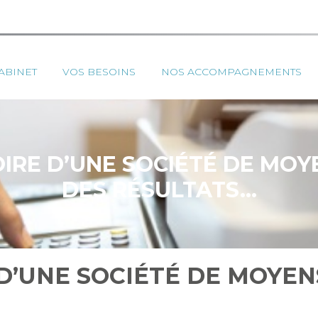
ipal
ABINET
VOS BESOINS
NOS ACCOMPAGNEMENTS
TOIRE D’UNE SOCIÉTÉ DE MOY
DES RÉSULTATS…
E D’UNE SOCIÉTÉ DE MOYEN