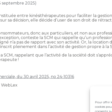
 5 septembre 2025)
stituée entre kinésithérapeutes pour faciliter la gestion 
r sa décision, elle décide d’user de son droit de rétract
onsommateurs, donc aux particuliers, et non aux profess
xception, conteste la SCM qui rappelle qu’un profession
igné n’a pas de rapport avec son activité. Or, la location
s’inscrit pleinement dans l’activité de gestion propre à l
la SCM, rappelant que l’activité de la société doit s‘appré
érapeute !
rciale, du 30 avril 2025, no 24-10316
t WebLex
Pour offrir 
cookies pour
consentir à 