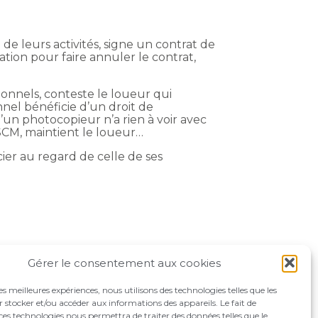
de leurs activités, signe un contrat de
ation pour faire annuler le contrat,
ionnels, conteste le loueur qui
nel bénéficie d’un droit de
 d’un photocopieur n’a rien à voir avec
a SCM, maintient le loueur…
cier au regard de celle de ses
Gérer le consentement aux cookies
les meilleures expériences, nous utilisons des technologies telles que les
 stocker et/ou accéder aux informations des appareils. Le fait de
ces technologies nous permettra de traiter des données telles que le