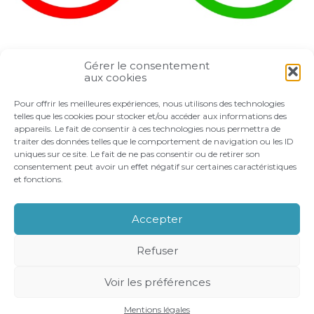
Gérer le consentement
Partager :
aux cookies
Pour offrir les meilleures expériences, nous utilisons des technologies
FaceBook
Twitter
LinkedIn
telles que les cookies pour stocker et/ou accéder aux informations des
appareils. Le fait de consentir à ces technologies nous permettra de
traiter des données telles que le comportement de navigation ou les ID
uniques sur ce site. Le fait de ne pas consentir ou de retirer son
consentement peut avoir un effet négatif sur certaines caractéristiques
et fonctions.
Footer
LE CABINET
VOS BESOINS
Principale
NOS ACCOMPAGNEMENTS
RECRUTEMENT
Accepter
CONTACT
Refuser
Footer
PLAN DU SITE
MENTIONS LÉGALES
Voir les préférences
CONCEPTION ET RÉALISATION
CLASSE 7
Mentions légales