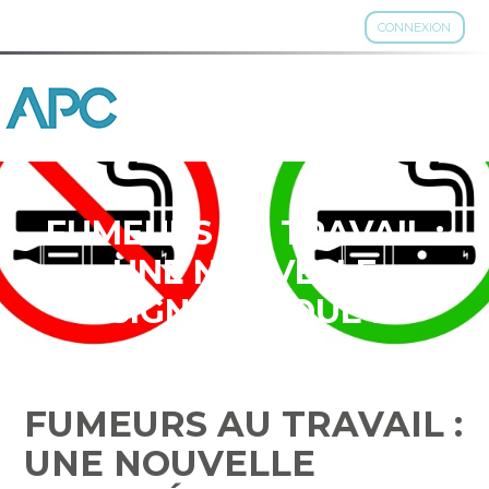
CONNEXION
Aller
au
contenu
FUMEURS AU TRAVAIL :
UNE NOUVELLE
SIGNALÉTIQUE !
FUMEURS AU TRAVAIL :
UNE NOUVELLE