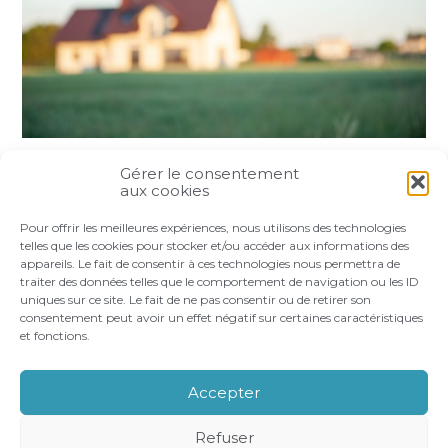
Gérer le consentement
Partager :
aux cookies
Pour offrir les meilleures expériences, nous utilisons des technologies
FaceBook
Twitter
LinkedIn
telles que les cookies pour stocker et/ou accéder aux informations des
appareils. Le fait de consentir à ces technologies nous permettra de
traiter des données telles que le comportement de navigation ou les ID
uniques sur ce site. Le fait de ne pas consentir ou de retirer son
consentement peut avoir un effet négatif sur certaines caractéristiques
et fonctions.
Footer
LE CABINET
VOS BESOINS
Principale
NOS ACCOMPAGNEMENTS
RECRUTEMENT
Accepter
CONTACT
Refuser