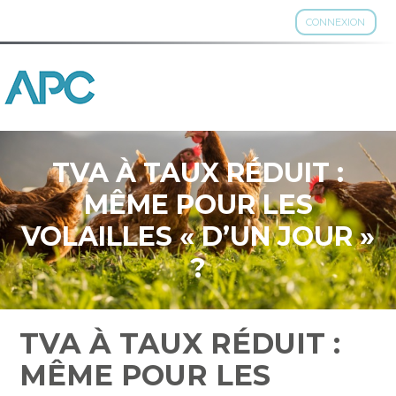
CONNEXION
Aller
au
contenu
TVA À TAUX RÉDUIT :
MÊME POUR LES
VOLAILLES « D’UN JOUR »
?
TVA À TAUX RÉDUIT :
MÊME POUR LES