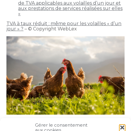
de TVA applicables aux volailles d’un jour et
aux prestations de services réalisées sur elles
»
TVA à taux réduit : même pour les volailles « d’un
jour » ?
– © Copyright WebLex
Gérer le consentement
Partager :
aux cookies