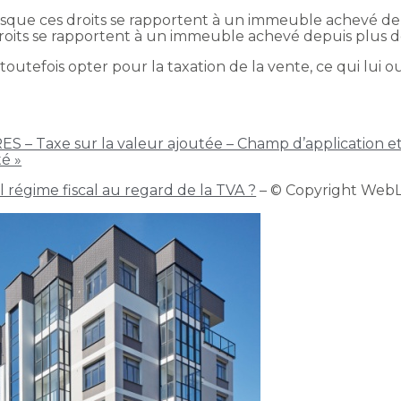
orsque ces droits se rapportent à un immeuble achevé dep
roits se rapportent à un immeuble achevé depuis plus de
outefois opter pour la taxation de la vente, ce qui lui o
 RES – Taxe sur la valeur ajoutée – Champ d’application et
té »
l régime fiscal au regard de la TVA ?
– © Copyright Web