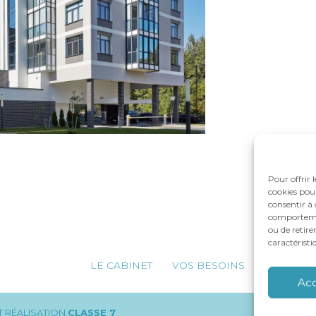
Pour offrir 
cookies pour
consentir à 
comportement
ou de retire
caractéristi
Footer
LE CABINET
VOS BESOINS
NOS ACC
Principale
Ac
 RÉALISATION
CLASSE 7