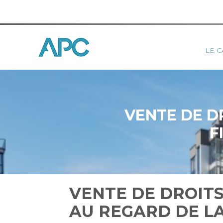
Princ
LE C
Aller
au
contenu
VENTE DE D
F
VENTE DE DROITS
AU REGARD DE LA