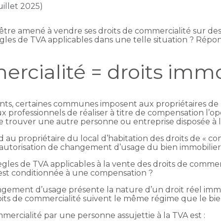
uillet 2025)
tre amené à vendre ses droits de commercialité sur des 
ègles de TVA applicables dans une telle situation ? Répo
rcialité = droits immo
nts, certaines communes imposent aux propriétaires de l
 professionnels de réaliser à titre de compensation l’op
 trouver une autre personne ou entreprise disposée à le
 au propriétaire du local d’habitation des droits de « co
l’autorisation de changement d’usage du bien immobilier
règles de TVA applicables à la vente des droits de commerc
st conditionnée à une compensation ?
hangement d’usage présente la nature d’un droit réel im
roits de commercialité suivent le même régime que le bi
mmercialité par une personne assujettie à la TVA est :