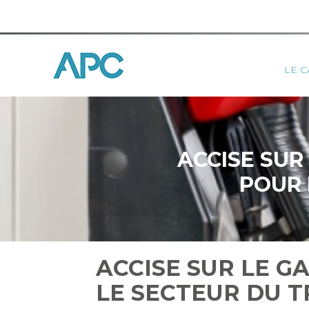
Princ
LE C
Aller
au
contenu
ACCISE SUR
POUR 
ACCISE SUR LE G
LE SECTEUR DU 