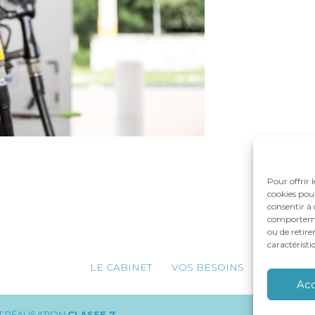
Pour offrir 
cookies pour
consentir à 
comportement
ou de retire
caractéristi
Footer
LE CABINET
VOS BESOINS
NOS ACC
Principale
Ac
 RÉALISATION
CLASSE 7