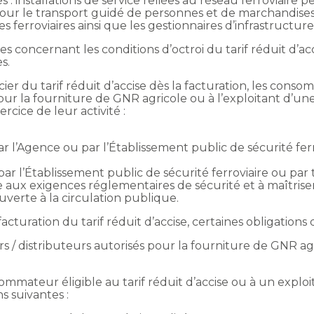
es : installations de service reliées au réseau ferroviair
pour le transport guidé de personnes et de marchandises
 ferroviaires ainsi que les gestionnaires d’infrastructure
s concernant les conditions d’octroi du tarif réduit d’a
s.
ficier du tarif réduit d’accise dès la facturation, les c
pour la fourniture de GNR agricole ou à l’exploitant d’u
rcice de leur activité :
par l’Agence ou par l’Établissement public de sécurité fe
ar l’Établissement public de sécurité ferroviaire ou pa
re aux exigences réglementaires de sécurité et à maîtriser l
ouverte à la circulation publique.
facturation du tarif réduit d’accise, certaines obligations
s / distributeurs autorisés pour la fourniture de GNR agr
mateur éligible au tarif réduit d’accise ou à un exploitan
s suivantes :