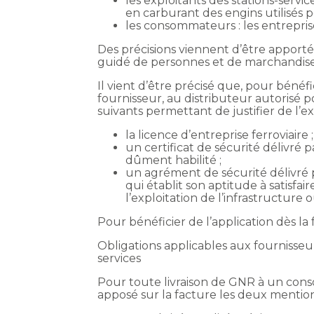
les exploitants des stations-servic
en carburant des engins utilisés 
les consommateurs : les entreprises
Des précisions viennent d’être apportée
guidé de personnes et de marchandise
Il vient d’être précisé que, pour béné
fournisseur, au distributeur autorisé 
suivants permettant de justifier de l’exe
la licence d’entreprise ferroviaire ;
un certificat de sécurité délivré 
dûment habilité ;
un agrément de sécurité délivré p
qui établit son aptitude à satisfai
l’exploitation de l’infrastructure 
Pour bénéficier de l’application dès la 
Obligations applicables aux fournisseur
services
Pour toute livraison de GNR à un consom
apposé sur la facture les deux mention