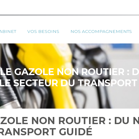
ipal
ABINET
VOS BESOINS
NOS ACCOMPAGNEMENTS
 LE GAZOLE NON ROUTIER :
LE SECTEUR DU TRANSPORT
AZOLE NON ROUTIER : DU
TRANSPORT GUIDÉ