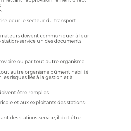
e permettant l’approvisionnement direct
 ;
s.
ccise pour le secteur du transport
onsommateurs doivent communiquer à leur
ne station-service un des documents
rroviaire ou par tout autre organisme
r tout autre organisme dûment habilité
es risques liés à la gestion et à
 doivent être remplies.
icole et aux exploitants des stations-
t des stations-service, il doit être