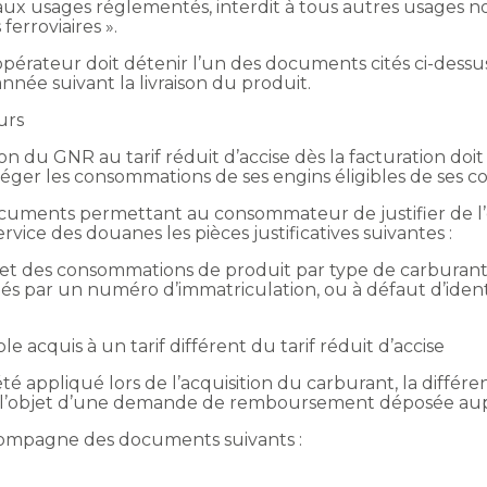
t aux usages réglementés, interdit à tous autres usages n
erroviaires ».
opérateur doit détenir l’un des documents cités ci-dessu
nnée suivant la livraison du produit.
urs
son du GNR au tarif réduit d’accise dès la facturation do
ségréger les consommations de ses engins éligibles de ses 
 documents permettant au consommateur de justifier de l’ex
vice des douanes les pièces justificatives suivantes :
et des consommations de produit par type de carburant 
ifiés par un numéro d’immatriculation, ou à défaut d’iden
 acquis à un tarif différent du tarif réduit d’accise
 été appliqué lors de l’acquisition du carburant, la différ
 l’objet d’une demande de remboursement déposée aup
mpagne des documents suivants :