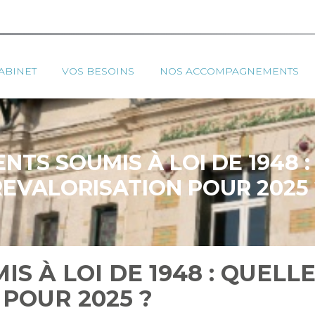
ipal
ABINET
VOS BESOINS
NOS ACCOMPAGNEMENTS
NTS SOUMIS À LOI DE 1948 :
REVALORISATION POUR 2025 
S À LOI DE 1948 : QUELL
POUR 2025 ?