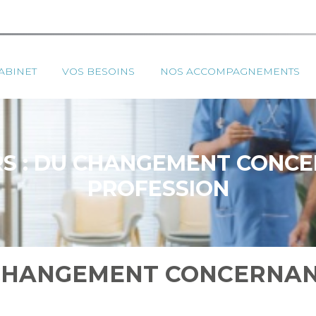
ipal
ABINET
VOS BESOINS
NOS ACCOMPAGNEMENTS
RS : DU CHANGEMENT CONC
PROFESSION
U CHANGEMENT CONCERNAN