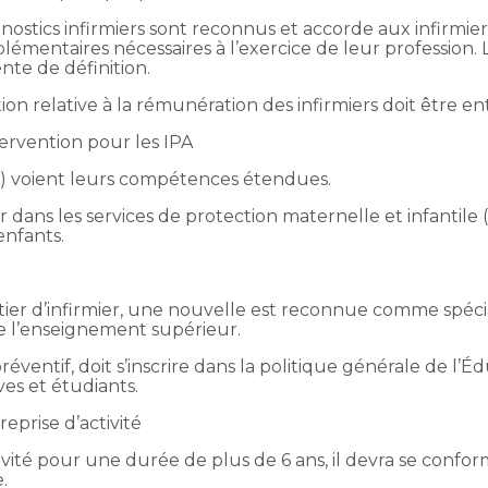
nostics infirmiers sont reconnus et accorde aux infirmie
mentaires nécessaires à l’exercice de leur profession. L
te de définition.
ion relative à la rémunération des infirmiers doit être en
tervention pour les IPA
PA) voient leurs compétences étendues.
 dans les services de protection maternelle et infantile (P
enfants.
tier d’infirmier, une nouvelle est reconnue comme spéciali
de l’enseignement supérieur.
éventif, doit s’inscrire dans la politique générale de l’Éd
ves et étudiants.
eprise d’activité
tivité pour une durée de plus de 6 ans, il devra se conf
e.