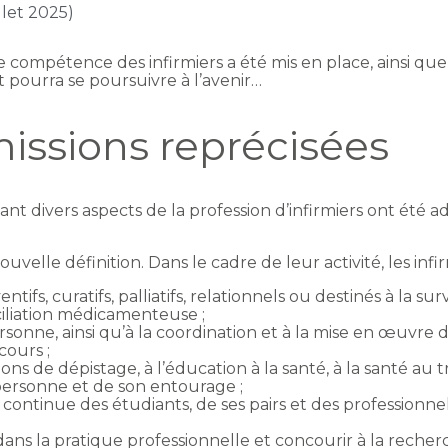
illet 2025)
compétence des infirmiers a été mis en place, ainsi que
 pourra se poursuivre à l’avenir…
 missions reprécisées
 divers aspects de la profession d’infirmiers ont été a
nouvelle définition. Dans le cadre de leur activité, les infi
ntifs, curatifs, palliatifs, relationnels ou destinés à la s
ciliation médicamenteuse ;
ersonne, ainsi qu’à la coordination et à la mise en œuvre 
cours ;
ions de dépistage, à l’éducation à la santé, à la santé au t
personne et de son entourage ;
et continue des étudiants, de ses pairs et des professionne
ans la pratique professionnelle et concourir à la recher