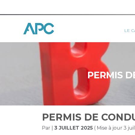
Princ
LE C
Aller
au
contenu
PERMIS D
PERMIS DE CONDU
Par
|
3 JUILLET 2025
( Mise à jour 3 jui