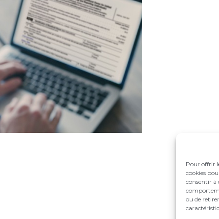
Pour offrir 
cookies pour
consentir à 
comportement
ou de retire
caractéristi