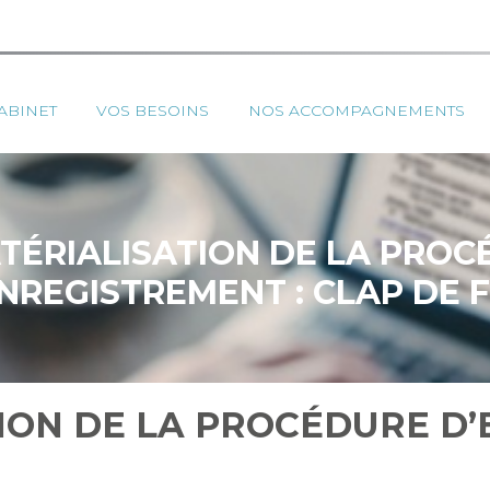
ipal
ABINET
VOS BESOINS
NOS ACCOMPAGNEMENTS
TÉRIALISATION DE LA PROC
NREGISTREMENT : CLAP DE F
ION DE LA PROCÉDURE D