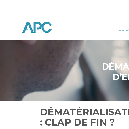
Princ
LE C
Aller
au
contenu
DÉMA
D’E
DÉMATÉRIALISAT
: CLAP DE FIN ?