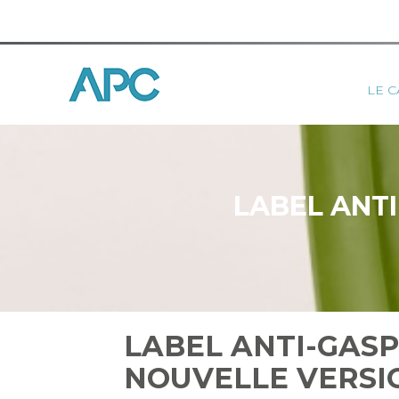
Princ
LE C
Aller
au
contenu
LABEL ANTI
LABEL ANTI-GASP
NOUVELLE VERSIO