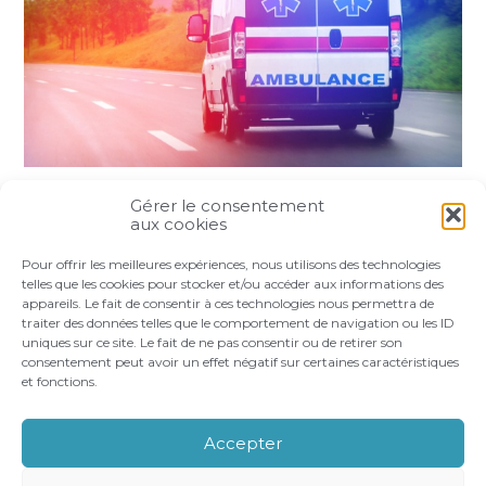
Gérer le consentement
Partager :
aux cookies
Pour offrir les meilleures expériences, nous utilisons des technologies
FaceBook
Twitter
LinkedIn
telles que les cookies pour stocker et/ou accéder aux informations des
appareils. Le fait de consentir à ces technologies nous permettra de
traiter des données telles que le comportement de navigation ou les ID
uniques sur ce site. Le fait de ne pas consentir ou de retirer son
consentement peut avoir un effet négatif sur certaines caractéristiques
et fonctions.
Footer
LE CABINET
VOS BESOINS
Principale
NOS ACCOMPAGNEMENTS
RECRUTEMENT
Accepter
CONTACT