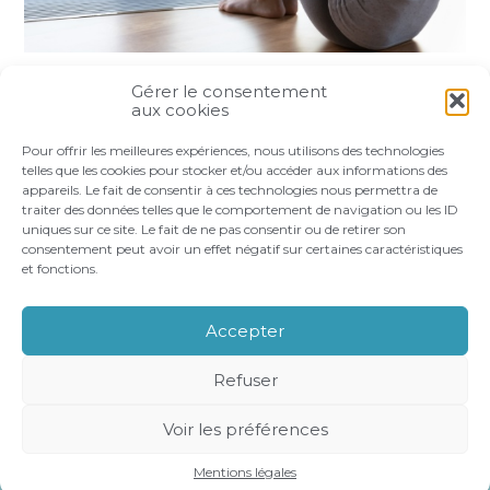
Gérer le consentement
Partager :
aux cookies
Pour offrir les meilleures expériences, nous utilisons des technologies
FaceBook
Twitter
LinkedIn
telles que les cookies pour stocker et/ou accéder aux informations des
appareils. Le fait de consentir à ces technologies nous permettra de
traiter des données telles que le comportement de navigation ou les ID
uniques sur ce site. Le fait de ne pas consentir ou de retirer son
consentement peut avoir un effet négatif sur certaines caractéristiques
et fonctions.
Footer
LE CABINET
VOS BESOINS
Principale
NOS ACCOMPAGNEMENTS
RECRUTEMENT
Accepter
CONTACT
Refuser
Footer
PLAN DU SITE
MENTIONS LÉGALES
Voir les préférences
CONCEPTION ET RÉALISATION
CLASSE 7
Mentions légales