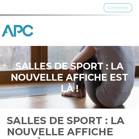
CONNEXION
Aller
au
contenu
SALLES DE SPORT : LA
NOUVELLE AFFICHE EST
LÀ !
SALLES DE SPORT : LA
NOUVELLE AFFICHE