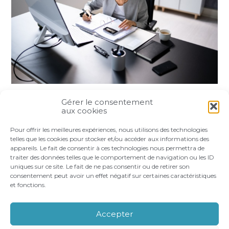
Gérer le consentement
Partager :
aux cookies
Pour offrir les meilleures expériences, nous utilisons des technologies
FaceBook
Twitter
LinkedIn
telles que les cookies pour stocker et/ou accéder aux informations des
appareils. Le fait de consentir à ces technologies nous permettra de
traiter des données telles que le comportement de navigation ou les ID
uniques sur ce site. Le fait de ne pas consentir ou de retirer son
consentement peut avoir un effet négatif sur certaines caractéristiques
et fonctions.
Footer
LE CABINET
VOS BESOINS
Principale
NOS ACCOMPAGNEMENTS
RECRUTEMENT
Accepter
CONTACT