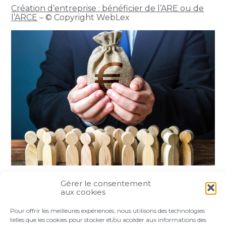
Création d’entreprise : bénéficier de l’ARE ou de
l’ARCE
– © Copyright WebLex
Gérer le consentement
Partager :
aux cookies
Pour offrir les meilleures expériences, nous utilisons des technologies
FaceBook
Twitter
LinkedIn
telles que les cookies pour stocker et/ou accéder aux informations des